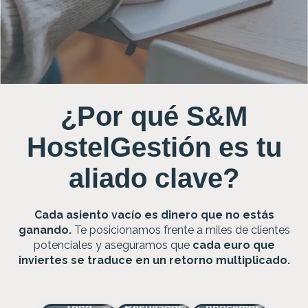
¿Por qué S&M
HostelGestión es tu
aliado clave?
Cada asiento vacío es dinero que no estás
ganando.
Te posicionamos frente a miles de clientes
potenciales y aseguramos que
cada euro que
inviertes se traduce en un retorno multiplicado.
1
2
3
Con
Estudiamos
Vigilamos
seguimiento
todas las
cada
en vivo,
variables de
Todo
Resultados
Conocemos