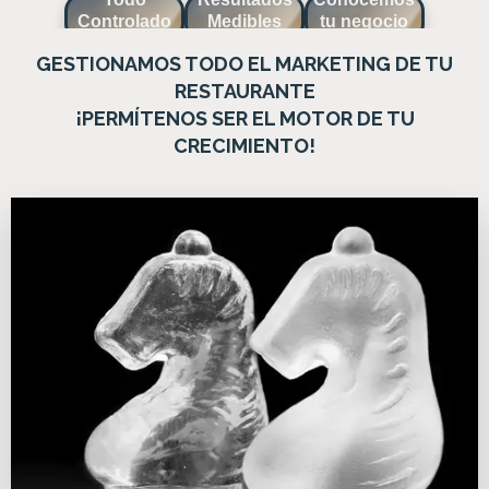
inversión
tendrás el
tu negocio,
Controlado
Medibles
tu negocio
para
pulso de tu
diferenciación,
maximizar tu
éxito al
competencia,
GESTIONAMOS TODO EL MARKETING DE TU
rentabilidad.
alcance de
clientes y
tu mano.
ubicación.
RESTAURANTE
¡PERMÍTENOS SER EL MOTOR DE TU
CRECIMIENTO!